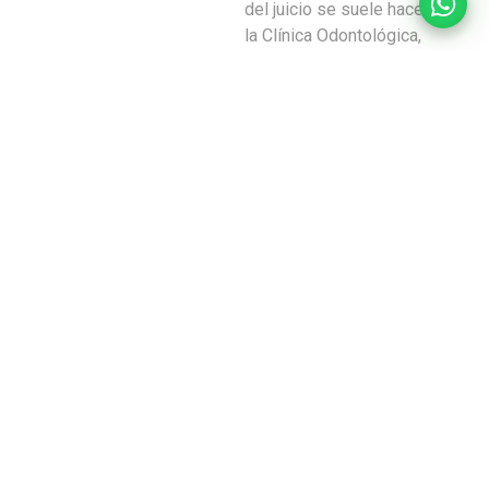
del juicio se suele hacer en
la Clínica Odontológica,
debidamente equipada y de
manera ambulatoria con
anestesia local. En algunos
casos, se pueden extraer
con sedación, para reducir la
ansiedad del paciente
asociada a algunos
tratamientos, en caso de
que la tenga.
La correcta planificación y
las pruebas radiográficas
necesarias en cualquier
procedimiento de cirugía
oral se hacen bajo la
supervisión del cirujano en
la misma Clínica.