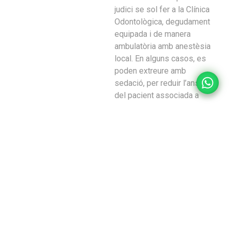
judici se sol fer a la Clínica
Odontològica, degudament
equipada i de manera
ambulatòria amb anestèsia
local. En alguns casos, es
poden extreure amb
sedació, per reduir l’ansietat
del pacient associada a
alguns tractaments, en cas
que en tingui.
La planificació correcta i les
proves radiogràfiques
necessàries en qualsevol
procediment de cirurgia oral
es fan sota la supervisió del
cirurgià a la mateixa Clínica.