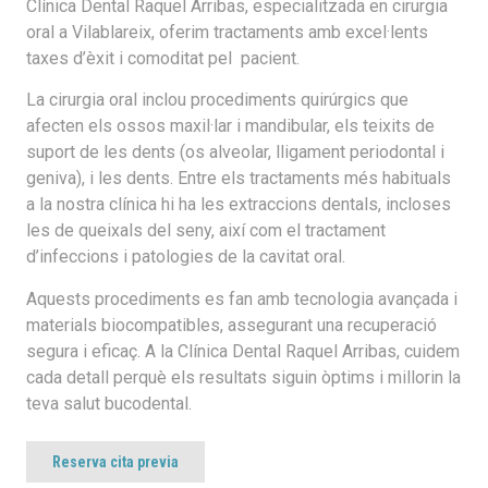
Clínica Dental Raquel Arribas, especialitzada en cirurgia
oral a Vilablareix, oferim tractaments amb excel·lents
taxes d’èxit i comoditat pel pacient.
La cirurgia oral inclou procediments quirúrgics que
afecten els ossos maxil·lar i mandibular, els teixits de
suport de les dents (os alveolar, lligament periodontal i
geniva), i les dents. Entre els tractaments més habituals
a la nostra clínica hi ha les extraccions dentals, incloses
les de queixals del seny, així com el tractament
d’infeccions i patologies de la cavitat oral.
Aquests procediments es fan amb tecnologia avançada i
materials biocompatibles, assegurant una recuperació
segura i eficaç. A la Clínica Dental Raquel Arribas, cuidem
cada detall perquè els resultats siguin òptims i millorin la
teva salut bucodental.
Reserva cita previa