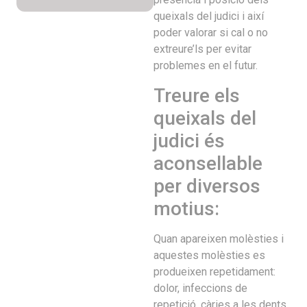
queixals del judici i així
poder valorar si cal o no
extreure’ls per evitar
problemes en el futur.
Treure els
queixals del
judici és
aconsellable
per diversos
motius:
Quan apareixen molèsties i
aquestes molèsties es
produeixen repetidament:
dolor, infeccions de
repetició, càries a les dents