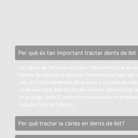
Per què és tan important tractar dents de lle
Les dents de llet tenen un paper fonamental en el desenv
establir la masticació correcta. Determinen el camí per on
més, el millor mantenidor d’espai per a la futura dent def
La pèrdua d’una dent de llet per càries o traumatisme far
no en pugui sortir. El tractament per resoldre el probl
caiguda d’una dent de llet.
Per què tractar la càries en dents de llet?