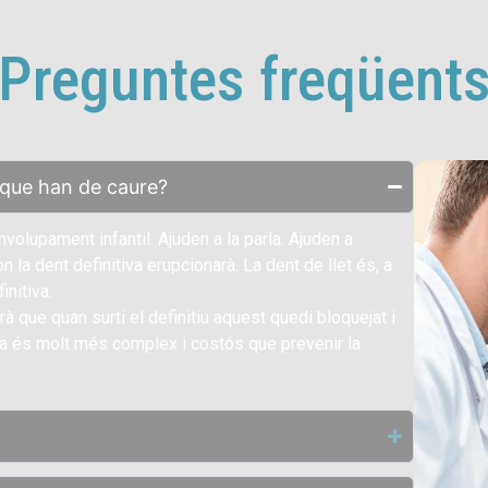
Preguntes freqüent
t que han de caure?
olupament infantil. Ajuden a la parla. Ajuden a
 la dent definitiva erupcionarà. La dent de llet és, a
initiva.
à que quan surti el definitiu aquest quedi bloquejat i
ema és molt més complex i costós que prevenir la