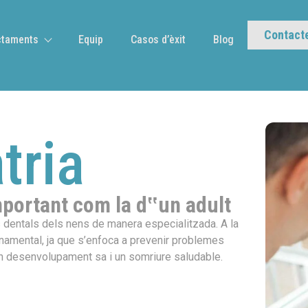
Contact
ctaments
Equip
Casos d’èxit
Blog
tria
important com la d‟un adult
s dentals dels nens de manera especialitzada. A la
onamental, ja que s’enfoca a prevenir problemes
 un desenvolupament sa i un somriure saludable.