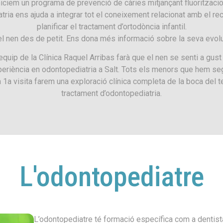
niciem un programa de prevenció de càries mitjançant fluoritzaci
atria ens ajuda a integrar tot el coneixement relacionat amb el re
planificar el tractament d’ortodòncia infantil.
nen des de petit. Ens dona més informació sobre la seva evolució
’equip de la Clínica Raquel Arribas farà que el nen se senti a gust
riència en odontopediatria a Salt. Tots els menors que hem segui
 1a visita farem una exploració clínica completa de la boca del teu
tractament d’odontopediatria.
L'odontopediatre
L’odontopediatre té formació específica com a dentista