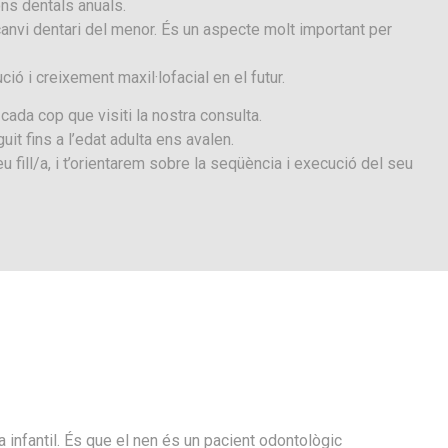
ons dentals anuals.
canvi dentari del menor. És un aspecte molt important per
 i creixement maxil·lofacial en el futur.
 cada cop que visiti la nostra consulta.
t fins a l’edat adulta ens avalen.
 fill/a, i t’orientarem sobre la seqüència i execució del seu
 infantil. És que el nen és un pacient odontològic