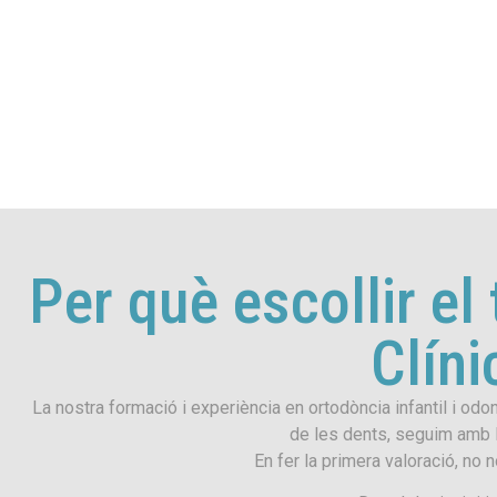
Per què escollir el
Clíni
La nostra formació i experiència en ortodòncia infantil i odo
de les dents, seguim amb la 
En fer la primera valoració, n