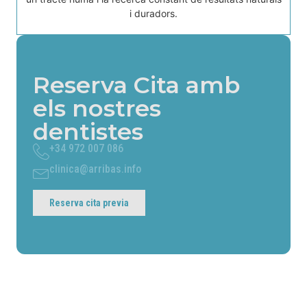
i duradors.
Reserva Cita amb
els nostres
dentistes
+34 972 007 086
clinica@arribas.info
Reserva cita previa