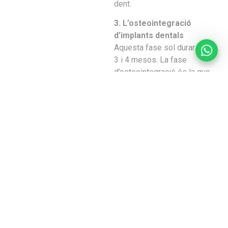
dent.
3. L’osteointegració
d’implants dentals
Aquesta fase sol durar entre
3 i 4 mesos. La fase
d’osteointegració és la que
fa que l’implant quedi
perfectament fixat a l’os.
Durant tot aquest temps el
pacient no té cap mena de
dolor i pot portar una vida
perfectament normal.
4. La segona cirurgia
d’implants dentals
En aquesta fase es fa una
petita incisió a la geniva que
permet connectar l’implant
dental amb l’exterior per